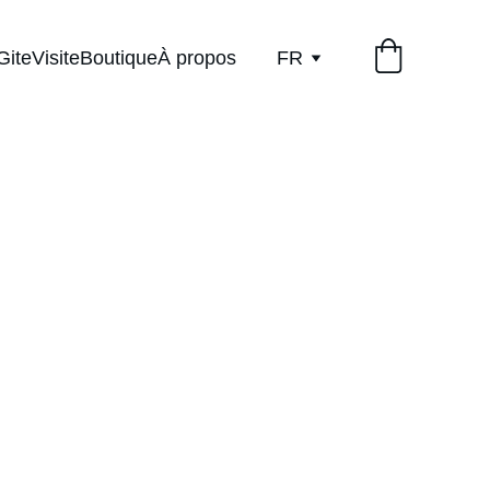
Gite
Visite
Boutique
À propos
FR
ET 3